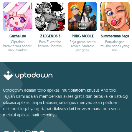
Gacha Life
Z LEGENDS 3
PUBG MOBILE
Summertime Saga
Ciptakan
Para Z-warrior
Raja game battle
Petualangan
karaktermu sendiri
kembali beraksi
royale Android
musim panas yang
dan jalankan
yang tak
seru
ribuan
terbantahkan
petualangan
Uptodown adalah toko aplikasi multiplatform khusus Android.
Tujuan kami adalah memberikan akses gratis dan terbuka ke katalog
raksasa aplikasi tanpa batasan, sekaligus menyediakan platform
distribusi legal yang dapat diakses dari browser mana pun serta
melalui aplikasi natif resminya.