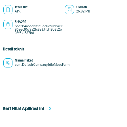
Jenis file
Ukuran
APK
26.82 MB
SHA256
bad2b4a5ed51ffe9ec0d91b6aee
96e3c9579a21c8a334d495852b
03f641587bd
Detail teknis
Nama Paket
com.DefaultCompany.IdleMobsFarm
Beri Nilai Aplikasi Ini