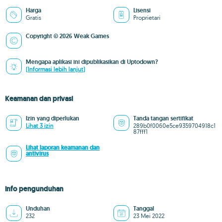
Harga
Lisensi
Gratis
Proprietari
Copyright © 2026 Weak Games
Mengapa aplikasi ini dipublikasikan di Uptodown?
(Informasi lebih lanjut)
Keamanan dan privasi
Izin yang diperlukan
Tanda tangan sertifikat
Lihat 3 izin
289b0f0060e5ce9359704918c1
87fff1
Lihat laporan keamanan dan
antivirus
info pengunduhan
Unduhan
Tanggal
232
23 Mei 2022