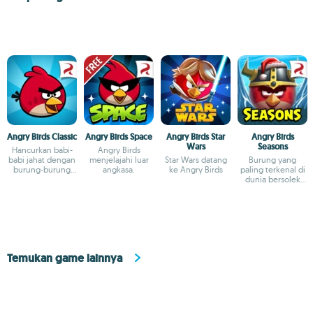
Angry Birds Classic
Angry Birds Space
Angry Birds Star
Angry Birds
Wars
Seasons
Hancurkan babi-
Angry Birds
babi jahat dengan
menjelajahi luar
Star Wars datang
Burung yang
burung-burung
angkasa.
ke Angry Birds
paling terkenal di
marah
dunia bersolek
untuk setiap
kesempatan
Temukan game lainnya